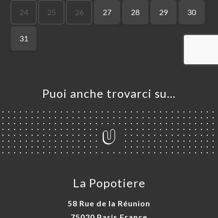
LE
NOTA
ERIA
SIONE
NU
MPA
Puoi anche trovarci su…
ATTO
La Popotiere
58 Rue de la Réunion
75020 Paris France