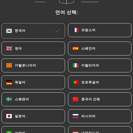
메뉴
KO
언어 선택:
언어 선택:
프랑스어
프랑스어
한국어
한국어
영어
영어
스페인어
스페인어
/
홈
리뷰
리뷰
카탈로니아어
카탈로니아어
이탈리아어
이탈리아어
독일어
독일어
포르투갈어
포르투갈어
스웨덴어
스웨덴어
중국어 간체
중국어 간체
269 Uniiti 리뷰
4.8 / 5
일본어
일본어
러시아어
러시아어
100% 실제 검증된 리뷰입니다.
아랍어
아랍어
네덜란드어
네덜란드어