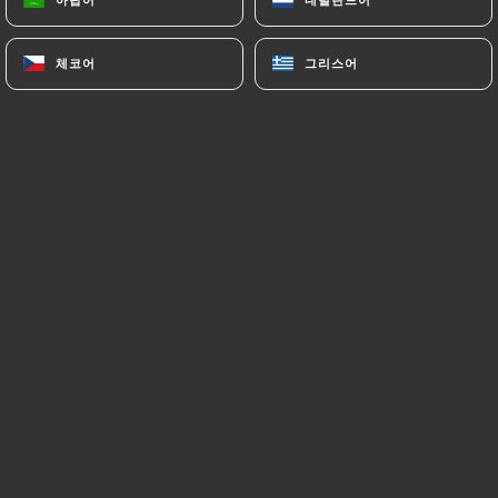
체코어
체코어
그리스어
그리스어
Karine B. 평가
K
4/5
27/06/2026
•
08:43
Sahra B. 평가
S
5/5
Super bouffe, super vin, super accueil! Une
adresse incontournable du XXe!
22/06/2026
•
11:06
Joana D. 평가
J
5/5
17/06/2026
•
11:20