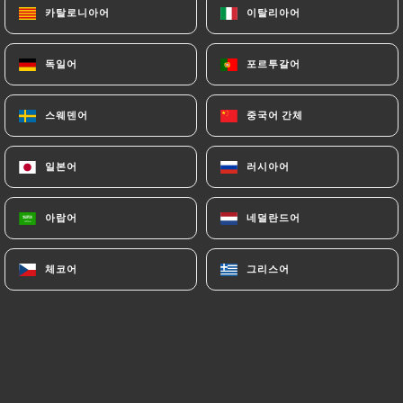
카탈로니아어
카탈로니아어
이탈리아어
이탈리아어
독일어
독일어
포르투갈어
포르투갈어
스웨덴어
스웨덴어
중국어 간체
중국어 간체
일본어
일본어
러시아어
러시아어
아랍어
아랍어
네덜란드어
네덜란드어
체코어
체코어
그리스어
그리스어