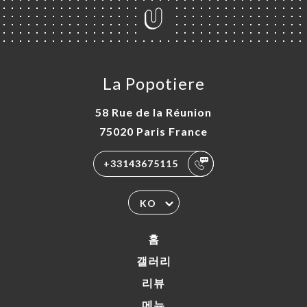
La Popotiere
58 Rue de la Réunion
75020 Paris France
+33143675115
KO
홈
갤러리
리뷰
메뉴