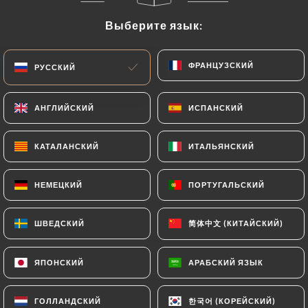
Выберите язык:
Выберите язык:
RU
МЕНЮ
ФРАНЦУЗСКИЙ
ФРАНЦУЗСКИЙ
РУССКИЙ
РУССКИЙ
АНГЛИЙСКИЙ
АНГЛИЙСКИЙ
ИСПАНСКИЙ
ИСПАНСКИЙ
/
ГЛАВНАЯ СТРАНИЦА
СВЯЗАТЬСЯ С НАМИ
КАТАЛАНСКИЙ
КАТАЛАНСКИЙ
ИТАЛЬЯНСКИЙ
ИТАЛЬЯНСКИЙ
Связаться С Нами
НЕМЕЦКИЙ
НЕМЕЦКИЙ
ПОРТУГАЛЬСКИЙ
ПОРТУГАЛЬСКИЙ
简体中文 (КИТАЙСКИЙ)
简体中文 (КИТАЙСКИЙ)
ШВЕДСКИЙ
ШВЕДСКИЙ
ЯПОНСКИЙ
ЯПОНСКИЙ
АРАБСКИЙ ЯЗЫК
АРАБСКИЙ ЯЗЫК
La Popotiere
한국어 (КОРЕЙСКИЙ)
한국어 (КОРЕЙСКИЙ)
ГОЛЛАНДСКИЙ
ГОЛЛАНДСКИЙ