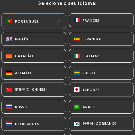
Selecione o seu idioma:
Selecione o seu idioma:
PT
MENU
FRANCÊS
FRANCÊS
PORTUGUÊS
PORTUGUÊS
INGLÊS
INGLÊS
ESPANHOL
ESPANHOL
CATALÃO
CATALÃO
ITALIANO
ITALIANO
/
PÁGINA INICIAL
CONTACTO
Contacto
ALEMÃO
ALEMÃO
SUECO
SUECO
简体中文 (CHINÊS)
简体中文 (CHINÊS)
JAPONÊS
JAPONÊS
RUSSO
RUSSO
ÁRABE
ÁRABE
La Popotiere
한국어 (COREANO)
한국어 (COREANO)
NEERLANDÊS
NEERLANDÊS