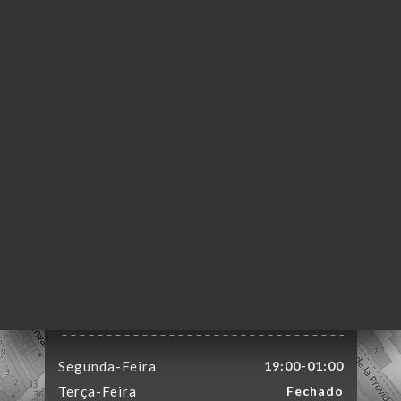
NA
AL
RVAR
ERIA
IAÇÃO
NU
ENSA
ACTO
58 Rue de la Réunion
75020 Paris France
Segunda-Feira
19:00-01:00
Terça-Feira
Fechado