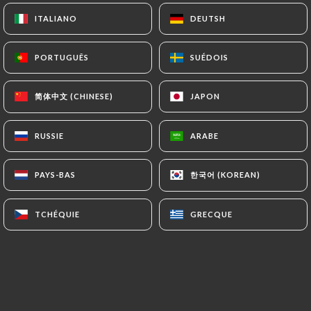
ITALIANO
ITALIANO
DEUTSH
DEUTSH
PORTUGUÊS
PORTUGUÊS
SUÉDOIS
SUÉDOIS
简体中文 (CHINESE)
简体中文 (CHINESE)
JAPON
JAPON
RUSSIE
RUSSIE
ARABE
ARABE
한국어 (KOREAN)
한국어 (KOREAN)
PAYS-BAS
PAYS-BAS
TCHÉQUIE
TCHÉQUIE
GRECQUE
GRECQUE